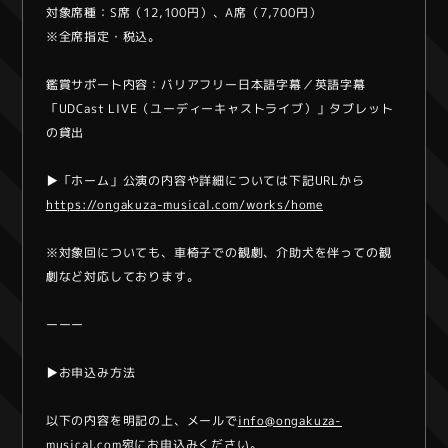
対象席種：S席（12,100円）、A席（7,700円）
※全席指定・税込。
鑑賞サポート内容：バリアフリー日本語字幕／英語字幕
「UDCast LIVE（ユーディーキャストライブ）」タブレット
の貸出
▶︎「ホーム」公演の内容や詳細については下記URLから
https://ongakuza-musical.com/works/home
※対象回についても、車椅子での観劇、介助犬を伴っての観
劇など対応しております。
ーーー
▶︎お申込み方法
以下の内容を明記の上、メールで
info@ongakuza-
musical.com
宛にお申込みください。