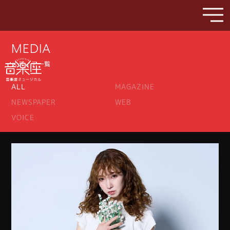
MEDIA
メディア一覧
ALL
MAGAZINE
NEWSPAPER
WEB
VOICE