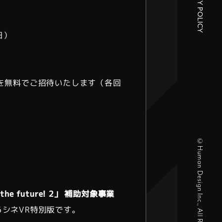
PRIVACY POLICY
日）
を無料でご招待いたします（各回
©Human Design Inc., All Right Reserved.
he future! 2」 補助対象事業
シネVR特別版です。