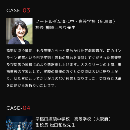
-
03
CASE
ノートルダム清心中・高等学校（広島県）
校長 神垣しおり先生
延期に次ぐ延期、もう無理かも…と諦めかけた芸能鑑賞が、初のオン
ライン鑑賞という形で実現！感動の舞台を提供してくださった⾳楽座
及び関係の皆様に⼼より感謝申し上げます。⼤スクリーンの上演、事
前事後の学習として、実際の俳優の⽅々との交流は⼤いに盛り上が
り、私たちにとってかけがえのない経験となりました。更なるご活躍
を広島からお祈りいたします。
-
04
CASE
早稲⽥摂陵中学校・⾼等学校（⼤阪府）
副校⻑ 松⽥和也先⽣