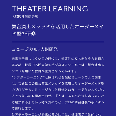
THEATER LEARNING
人財開発研修事業
舞台演出メソッドを活⽤したオーダーメイ
ド型の研修
ミュージカル×⼈財開発
未来を予測しにくいこの時代に、想定外に⽴ち向かう⼒を鍛え
るため、世界の名⾨⼤学やビジネススクールでは、舞台演出メ
ソッドを⽤いた教育が主流となっています。
“シアターラーニング”と呼ばれる⾳楽座ミュージカルの研修
は、まさにこの舞台演出メソッドを活⽤したオーダーメイド型
のプログラム。ミュージカルと研修という、⼀⾒かかわりがな
さそうなものを組み合わせ、「⼈は、あるべき姿を演じること
で磨かれる」という考え⽅のもと、プロの舞台俳優の⼿によっ
て進⾏します。
シアターラーニングで求めるのは主に、参加者が主体的にな