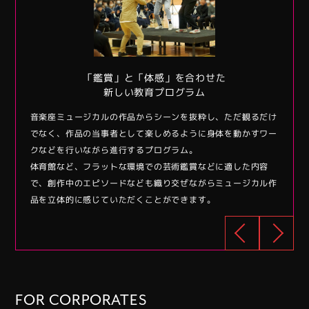
行する
「鑑賞」と「体感」を合わせた
音楽
新しい教育プログラム
優との交
音楽座ミュージカルの作品からシーンを抜粋し、ただ観るだけ
音楽座
型選抜や
でなく、作品の当事者として楽しめるように身体を動かすワー
流、グ
ィフィケ
クなどを行いながら進行するプログラム。
就職活
体育館など、フラットな環境での芸術鑑賞などに適した内容
ート(
で、創作中のエピソードなども織り交ぜながらミュージカル作
品を立体的に感じていただくことができます。
FOR CORPORATES