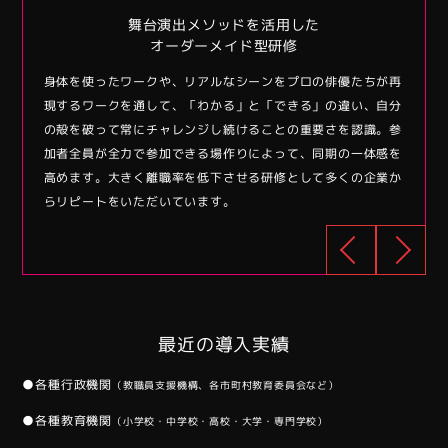
>
舞台演出メソッドを活用した
オーダーメイド型研修
修でした
身体を使ったワークや、リアルなシーンをプロの俳優たちが再
コロナ
などの特
現するワークを通して、「わかる」と「できる」の違い、自分
が、隠
をしはじ
の殻を破って常にチャレンジし続けることの重要さを認識。参
長をい
トなどの
加者全員が全力で参加できる場作りによって、同期の一体感を
めてい
高めます。大きく離職率を低下させる研修として多くの企業か
ご依頼
らリピートをいただいています。
最近の導入実績
●各種⾏政機関
（教職員⽀援機構、各市町村教育委員会など）
●各種教育機関
（⼩学校・中学校・⾼校・⼤学・専⾨学校）