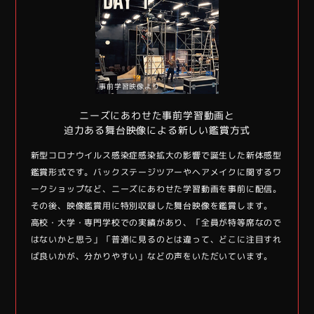
事前学習映像より
しての
ニーズにあわせた事前学習動画と
舞台
迫力ある舞台映像による新しい鑑賞方式
す。まず
新型コロナウイルス感染症感染拡大の影響で誕生した新体感型
ミュー
像を鑑
鑑賞形式です。バックステージツアーやヘアメイクに関するワ
はじめ
解のない
ークショップなど、ニーズにあわせた学習動画を事前に配信。
賞。そ
個性が発
その後、映像鑑賞用に特別収録した舞台映像を鑑賞します。
問題に
よる自由
高校・大学・専門学校での実績があり、「全員が特等席なので
揮され
なる学び
はないかと思う」「普通に見るのとは違って、どこに注目すれ
度の高
ば良いかが、分かりやすい」などの声をいただいています。
を得る
*国連事
カリキュラ
Dr.Je
界が一丸と
ム(SD
なって達