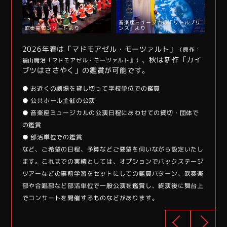
音楽座ミュージカル「リトルプリ
吹奏楽コンサートより
ンス」より
どで
舞
2026年春は「マドモアゼル・モーツァルト」
舞台
（原作：
、秋は新作「カイ
福山庸治「マドモアゼル・モーツァルト』）
ブツはささやく」の鑑賞が可能です。
そのもの
ミュー
● お近くの劇場を貸し切って学校単位での鑑賞
適なプロ
に親し
● 公共ホール主催の公演
と、公演
グラム
● 音楽座ミュージカルの公演日程にあわせての貸切・団体で
のニーズ
映像鑑
の鑑賞
ので、時
にあわ
● 部活単位での鑑賞
ラムで
期や場
など、ご希望の日程、予算などご要望を伺いながら設定いたし
す。
ます。これまでの実績としては、オプションでバックステージ
ツアーなどの事前学習をセットにしての鑑賞パターン、吹奏楽
部や合唱部など部活単位で一般公演を鑑賞し、終演後に舞台上
でコンサートを開催するものなどがあります。