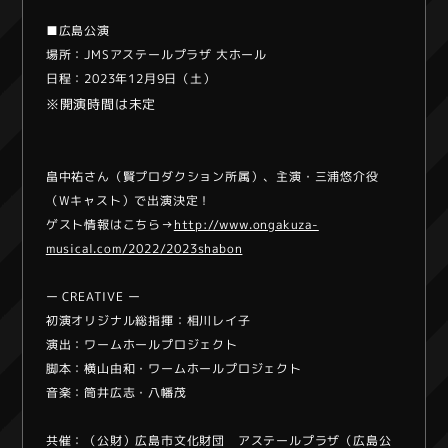
■広島公演
場所：JMSアステールプラザ 大ホール
日程：2023年12月9日（土）
※開演時間は未定
畠中祐さん（賢プロダクション所属）、主演・三浦悠介役
（Wキャスト）で出演決定！
ゲスト情報はこちら→
http://www.ongakuza-
musical.com/2022/2023shabon
ー CREATIVE ー
初演オリジナル総指揮：相川レイ子
演出：ワームホールプロジェクト
脚本：横山由和・ワームホールプロジェクト
音楽：筒井広志・八幡茂
共催：（公財）広島市文化財団 アステールプラザ（広島公