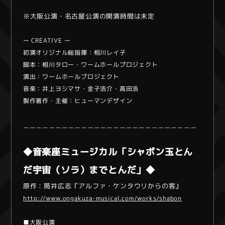
※大阪公演・名古屋公演の開演時間は未定
ー CREATIVE ー
初演オリジナル総指揮：相川レイ子
脚本：相川タロー・ワームホールプロジェクト
演出：ワームホールプロジェクト
音楽：井上ヨシマサ・金子浩介・高田浩
製作著作・主催：ヒューマンデザイン
＿＿＿＿＿＿＿＿＿＿＿＿＿＿＿＿＿＿＿＿＿＿＿＿＿＿＿
◆音楽座ミュージカル「シャボン玉とん
だ宇宙（ソラ）までとんだ」◆
原作：筒井広志『アルファ・ケンタウリからの客』
http://www.ongakuza-musical.com/works/shabon
■大阪公演