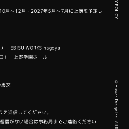
PRIVACY POLICY
年10月〜12月・2027年5月〜7月に上演を予定している
。
】
EBISU WORKS nagoya
（日） 上野学園ホール
©Human Design Inc., All Right Reserved.
の男女
うえ送信してください。
て返信がない場合は事務局までご連絡ください