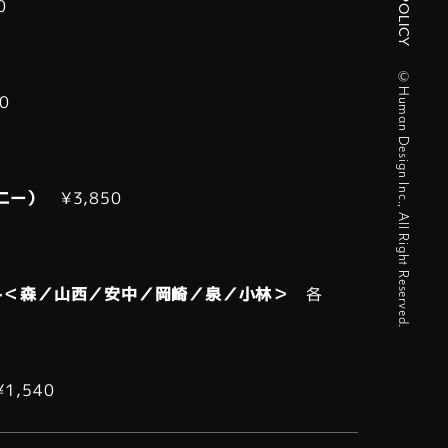
0
©Human Design Inc., All Right Reserved.
0
ニー）
¥3,850
ト＜森／山西／安中／岡崎／泉／小林＞
各
1,540