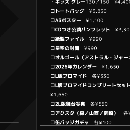
・
キッズ グレー
130／150 ¥4,40
□トートバッグ
¥3,850
□A3ポスター
¥1,100
□CDつき公演パンフレット
¥3,30
□紙製ファイル
¥990
□星空の封筒
¥990
□オルゴール（アストラル・ジャー
□2026年カレンダー
¥1,650
□L版ブロマイド
各¥330
□L版ブロマイドコンプリートセッ
¥1,650
□2L版舞台写真
各¥550
□アクスタ（森／山西／岡崎）
各¥
□缶バッジガチャ
各¥100