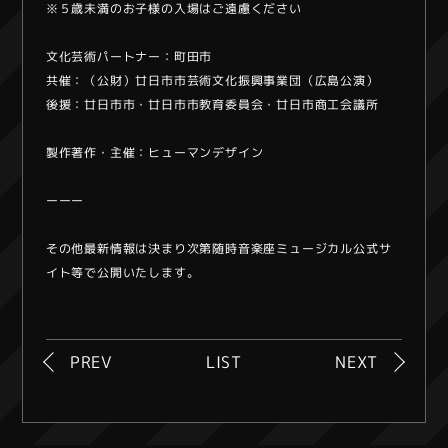
※５歳未満のお子様の入場はご遠慮ください
文化芸術パートナー：町田市
共催：（公財）廿日市市芸術文化振興事業団（広島公演）
後援：廿日市市・廿日市市教育委員会・廿日市商工会議所
製作著作・主催：ヒューマンデザイン
ーーー
その他最新情報は決まり次第随時音楽座ミュージカル公式サ
イト等で公開いたします。
PREV
LIST
NEXT