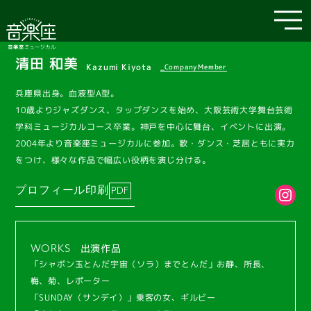
清田 和美
Kazumi Kiyota
_CompanyMember
兵庫県出身。血液型A型。
10歳よりジャズダンス、タップダンスを始め、大阪芸術大学舞台芸術
学科ミュージカルコース卒業。神戸を中心に舞台、イベントに出演。
2004年より音楽座ミュージカルに参加。歌・ダンス・芝居ともに実力
をつけ、様々な作品で幅広い役柄を演じ分ける。
プロフィール印刷
出演作品
WORKS
「シャボン玉とんだ宇宙（ソラ）までとんだ」お静、所長、
梅、菊、レポーター
「SUNDAY（サンデイ）」乗客の女、ギルビー