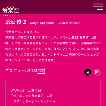
渡辺 修也
Shuya Watanabe
_CompanyMember
長野県出身。血液型B型。
早稲田大学理工学部数学科在学中にパントマイム集団“舞夢踏”に所
属。その後、舞台芸術学院ミュージカル部本科で学び、卒業後の2004
年から音楽座ミュージカルに参加。作品ごとにダンス、歌、演技の実
力を上げ、注目を集めている。パントマイムの講師やワークショップ
のファシリテーターとしても活躍中。
プロフィール印刷
出演作品
WORKS
「泣かないで」長島繁男、大野
「ラブ・レター」パッセンジャー