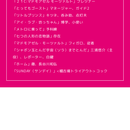
「２１C:マドモアゼル モーツァルト」ブレツナー
「とってもゴースト」マネージャー、ガイド2
「リトルプリンス」キツネ、呑み助、点灯夫
「アイ・ラブ・坊っちゃん」博学、小使い
「メトロに乗って」予科練
「七つの人形の恋物語」存在
「マドモアゼル・モーツァルト」フィガロ、従者
「シャボン玉とんだ宇宙（ソラ）までとんだ」三浦悠介（主
役）、レポーター、白鍵
「ホーム」徹、長谷川和弘
「SUNDAY（サンデイ）」<稽古場トライアウト> コック