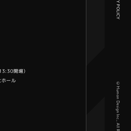
PRIVACY POLICY
。
13:30開場）
大ホール
©Human Design Inc., All Right Reserved.
）