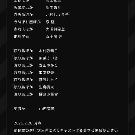
王様ほか 清田和美
実業屋ほか 新木啓介
呑み助ほか 北村しょう子
うぬぼれ屋ほか 泉 陸
点灯夫ほか 大須賀勇登
地理学者 五十嵐 進
渡り鳥ほか 木村弥素子
渡り鳥ほか 後藤さつき
渡り鳥ほか 野田ゆかり
渡り鳥ほか 姫本梨央
渡り鳥ほか 藤原しおり
渡り鳥ほか 生島稜大
渡り鳥ほか 饗庭小百合
弟ほか 山西菜音
2026.2.26 時点
※稽古の進行状況等によりキャストは変更する場合がござい