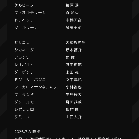
ケルビーノ 毎原 遥
フィオルデリージ 森 彩香
ドラベッラ 中橋天音
ツェルリーナ 金栗実莉
サリエリ 大須賀勇登
シカネーダー 新木啓介
フランツ 泉 陸
レオポルト 藤田将範
ダ・ポンテ 上田 亮
ドン・ジョバンニ 安中淳也
フィガロ／ナンネルの夫 小林啓也
フェランド 生島稜大
グリエルモ 鎌田武蔵
レポレッロ 梅村 匠
タミーノ 山口大介
2026.7.8 時点