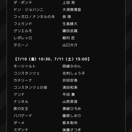
ダ・ポンテ 上田 亮
ドン・ジョバンニ 大須賀勇登
フィガロ／ナンネルの夫 泉 陸
フェランド 生島稜大
グリエルモ 鎌田武蔵
レポレッロ 梅村 匠
タミーノ 山口大介
【7/10（金）10:30、7/11（土）13:00】
モーツァルト 岡崎かのん
コンスタンツェ 北村しょう子
カテリーナ 井田安寿
コンスタンツェの母 清田和美
アンナ 平田 薫
ナンネル 山西菜音
夜の女王 兼崎ひろみ
パパゲーナ 藤原しおり
ダーメ 姫本梨央
スザンナ 後藤さつき