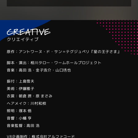
CREATIVE
クリエイティブ
原作：アントワーヌ・ド・サン＝テグジュペリ『星の王子さま』
脚本・演出：相川タロー・ワームホールプロジェクト
音楽：高田 浩・金子浩介・山口琇也
振付：上島雪夫
美術：伊藤雅子
衣裳：朝倉 摂・原 まさみ
ヘアメイク：川村和枝
照明：塚本 悟
音響：小幡 亨
音楽監督：高田 浩
VR企画制作：株式会社アルファコード