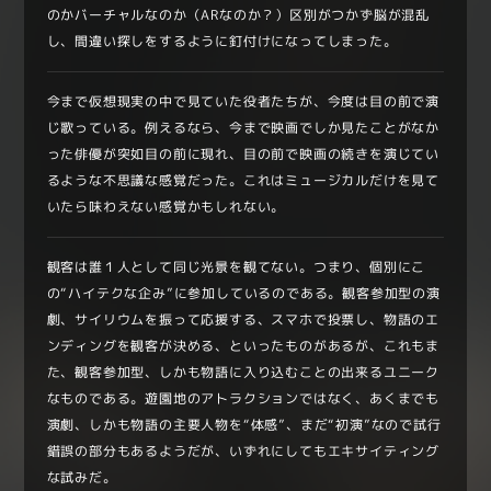
のかバーチャルなのか（ARなのか？）区別がつかず脳が混乱
し、間違い探しをするように釘付けになってしまった。
今まで仮想現実の中で見ていた役者たちが、今度は目の前で演
じ歌っている。例えるなら、今まで映画でしか見たことがなか
った俳優が突如目の前に現れ、目の前で映画の続きを演じてい
るような不思議な感覚だった。これはミュージカルだけを見て
いたら味わえない感覚かもしれない。
観客は誰１人として同じ光景を観てない。つまり、個別にこ
の“ハイテクな企み”に参加しているのである。観客参加型の演
劇、サイリウムを振って応援する、スマホで投票し、物語のエ
ンディングを観客が決める、といったものがあるが、これもま
た、観客参加型、しかも物語に入り込むことの出来るユニーク
なものである。遊園地のアトラクションではなく、あくまでも
演劇、しかも物語の主要人物を“体感”、まだ“初演”なので試行
錯誤の部分もあるようだが、いずれにしてもエキサイティング
な試みだ。