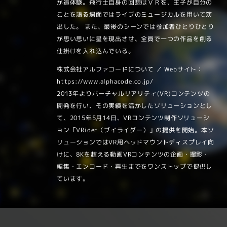
が追体験。飛行士自身の回想はＶＲを、王子が自分の
ことを語る場面ではライブのミュージカルを用いて演
出した。 また、最後のシーンでは参加者ひとりひとり
が思い思いに星を現出させ、全員で一つの作品を創る
仕掛けを入れ込んでいる。
株式会社アルファコードについて ／ Webサイト：
https://www.alphacode.co.jp/
2013年よりバーチャルリアリティ(VR)コンテンツの
開発を行い、その実績を活かしたソリューションとし
て、2015年5月14日、VRコンテンツ制作ソリューシ
ョン「VRider（ブイライダー）」の提供を開始。本ソ
リューションではVR用ヘッドマウントディスプレイ向
けに、8Kを超える動画VRコンテンツの企画・撮影・
編集・エンコード・再生までをワンストップで提供し
ています。