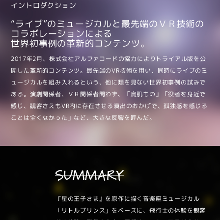
イントロダクション
“ライブ”のミュージカルと最先端のＶＲ技術の
コラボレーションによる
世界初事例の革新的コンテンツ。
2017年2月、株式会社アルファコードの協力によりトライアル版を公
開した革新的コンテンツ。最先端のVR技術を用い、同時にライブのミ
ュージカルを組み入れるという、他に類を見ない世界初事例の試みで
ある。演劇関係者、ＶＲ関係者問わず、「鳥肌もの」「役者を身近で
感じ、観客さえもVR内に存在させる演出のおかげで、孤独感を感じる
ことは全くなかった」など、大きな反響を呼んだ。
SUMMARY
『星の王子さま』を原作に描く音楽座ミュージカル
「リトルプリンス」をベースに、飛行士の体験を観客