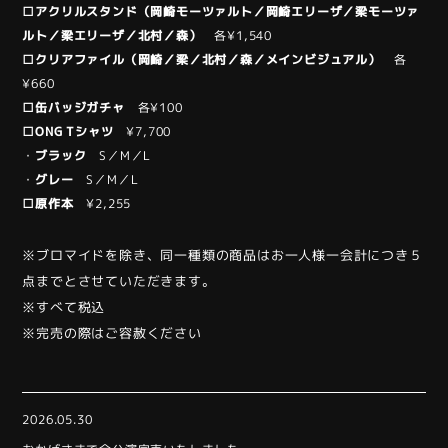
□アクリルスタンド（岡崎モーツァルト／岡崎エリーザ／梁モーツァ
ルト／梁エリーザ／北村／森）
各¥1,540
□クリアファイル（岡崎／梁／北村／森／メインビジュアル）
各
¥660
□缶バッジガチャ
各¥100
□ONG Tシャツ
¥7,700
・
ブラック
S／M／L
・
グレー
S／M／L
□原作本
¥2,255
※ブロマイドを除き、同一種類の商品はお一人様一会計につき５
点までとさせていただきます。
※すべて税込
※完売の際はご容赦ください
2026.05.30