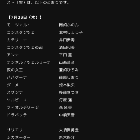
スト（案）は、以下のとおりです。
【7月23日（木）】
モーツァルト 岡崎かのん
コンスタンツェ 北村しょう子
カテリーナ 井田安寿
コンスタンツェの母 清田和美
アンナ 平田 薫
ナンネル／ツェルリーナ 山西菜音
夜の女王 兼崎ひろみ
パパゲーナ 藤原しおり
ダーメ 姫本梨央
スザンナ 後藤さつき
ケルビーノ 毎原 遥
フィオルデリージ 森 彩香
ドラベッラ 中橋天音
サリエリ 大須賀勇登
シカネーダー 新木啓介