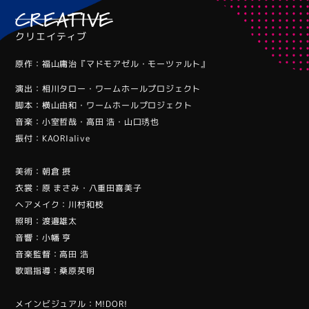
CREATIVE
クリエイティブ
原作：福山庸治『マドモアゼル・モーツァルト』
演出：相川タロー・ワームホールプロジェクト
脚本：横山由和・ワームホールプロジェクト
音楽：小室哲哉・高田 浩・山口琇也
振付：KAORIalive
美術：朝倉 摂
衣裳：原 まさみ・八重田喜美子
ヘアメイク：川村和枝
照明：渡邉雄太
音響：小幡 亨
音楽監督：高田 浩
歌唱指導：桑原英明
メインビジュアル：M!DOR!