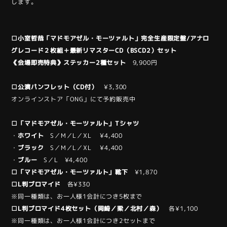
します。
□小室哲哉「マドモアゼル・モーツァルト」完全生産限定盤/アナロ
グレコード２枚組＋最新リマスターCD（BSCD2）セット
《会場即売特典》ステッカー2種セット
9,900円
□公演パンフレット（CD付）
¥3,300
オンラインストア「ONG」にて予約販売中
□「マドモアゼル・モーツァルト」Tシャツ
・
ホワイト
S／M／L／XL ¥4,400
・
ブラック
S／M／L／XL ¥4,400
・
ブルー
S／L ¥4,400
□「マドモアゼル・モーツァルト」靴下
¥1,870
□L判ブロマイド
各¥330
※同一種類は、お一人様1会計につき5枚まで
□L判ブロマイド4枚セット（岡崎／梁／北村／森）
各¥1,100
※同一種類は、お一人様1会計につき2セットまで