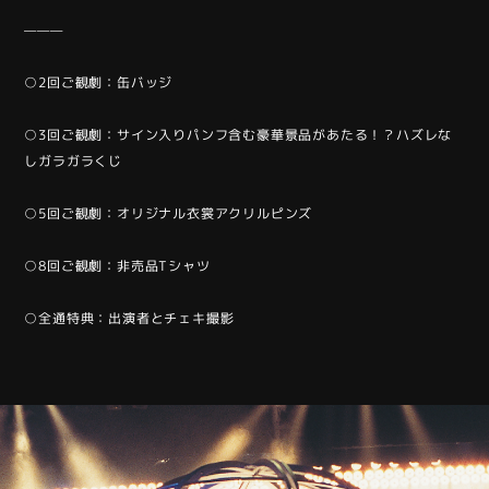
———
○2回ご観劇：缶バッジ
○3回ご観劇：サイン入りパンフ含む豪華景品があたる！？ハズレな
しガラガラくじ
○5回ご観劇：オリジナル衣裳アクリルピンズ
○8回ご観劇：非売品Tシャツ
○全通特典：出演者とチェキ撮影