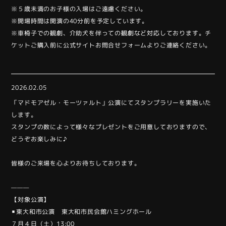
※５歳未満のお子様の入場はご遠慮ください。
※開場時間は開演の40分前を予定しています。
※車椅子での観劇、介助犬を伴っての観劇など対応しております。チ
ケットご購入前に
公式サイトお問合せフォーム
よりご連絡ください。
2026.02.05
「マドモアゼル・モーツァルト」公演にてスタンプラリーを実施いた
します。
スタンプの数によって様々なプレゼントをご用意しておりますので、
どうぞお楽しみに♪
皆様のご来場を心よりお待ちしております。
———
【対象公演】
▪︎東大和市公演 東大和市民会館ハミングホール
７月４日（土）13:00