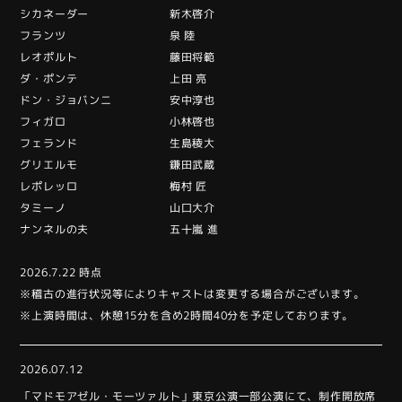
シカネーダー 新木啓介
フランツ 泉 陸
レオポルト 藤田将範
ダ・ポンテ 上田 亮
ドン・ジョバンニ 安中淳也
フィガロ 小林啓也
フェランド 生島稜大
グリエルモ 鎌田武蔵
レポレッロ 梅村 匠
タミーノ 山口大介
ナンネルの夫 五十嵐 進
2026.7.22 時点
※稽古の進行状況等によりキャストは変更する場合がございます。
※上演時間は、休憩15分を含め2時間40分を予定しております。
2026.07.12
「マドモアゼル・モーツァルト」東京公演一部公演にて、制作開放席