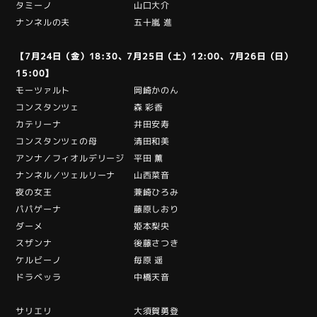
タミーノ 山口大介
ナンネルの夫 五十嵐 進
【7月24日（金）18:30、7月25日（土）12:00、7月26日（日）
15:00】
モーツァルト 岡崎かのん
コンスタンツェ 森 彩香
カテリーナ 井田安寿
コンスタンツェの母 清田和美
アンナ／フィオルデリージ 平田 薫
ナンネル／ツェルリーナ 山西菜音
夜の女王 兼崎ひろみ
パパゲーナ 藤原しおり
ダーメ 姫本梨央
スザンナ 後藤さつき
ケルビーノ 毎原 遥
ドラベッラ 中橋天音
サリエリ 大須賀勇登