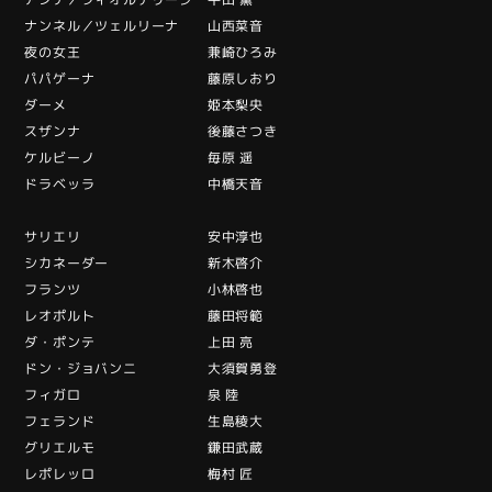
ナンネル／ツェルリーナ 山西菜音
夜の女王 兼崎ひろみ
パパゲーナ 藤原しおり
ダーメ 姫本梨央
スザンナ 後藤さつき
ケルビーノ 毎原 遥
ドラベッラ 中橋天音
サリエリ 安中淳也
シカネーダー 新木啓介
フランツ 小林啓也
レオポルト 藤田将範
ダ・ポンテ 上田 亮
ドン・ジョバンニ 大須賀勇登
フィガロ 泉 陸
フェランド 生島稜大
グリエルモ 鎌田武蔵
レポレッロ 梅村 匠