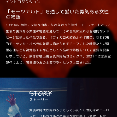
イントロダクション
「モーツァルト」を通して描いた勇気ある女性
の物語
1991年に初演。女は作曲家になれなかった時代、モーツァルトとして
生きた勇気ある女性の物語を通して、その音楽に流れる普遍的なメッ
セージに迫った作品である。『フィガロの結婚』や『魔笛』など代表
的モーツァルトオペラの登場人物たちをモチーフにした精霊たちが深
層心理などを視覚化する存在として作品の世界観をつくる重要な要素
となっている。原作は福山庸治氏の同名コミックス。2021年には東宝
製作により、明日海りおの主演でライセンス上演された。
STORY
ストーリー
貴族の時代が終わろうとしていた１８世紀末のヨーロ
ッパ。ザルツブルグの平凡な宮廷楽士レオポルトは、