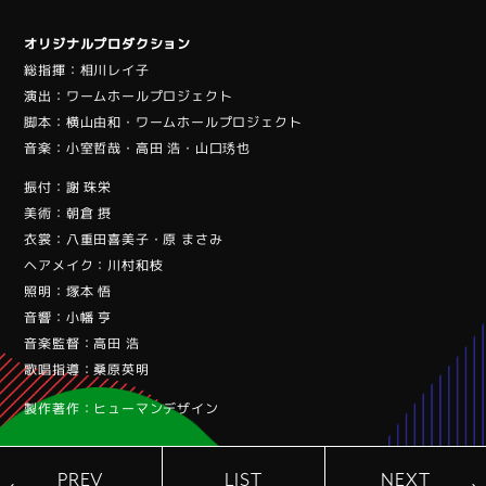
オリジナルプロダクション
総指揮：相川レイ子
演出：ワームホールプロジェクト
脚本：横山由和・ワームホールプロジェクト
音楽：小室哲哉・高田 浩・山口琇也
振付：謝 珠栄
美術：朝倉 摂
衣裳：八重田喜美子・原 まさみ
ヘアメイク：川村和枝
照明：塚本 悟
音響：小幡 亨
音楽監督：高田 浩
歌唱指導：桑原英明
製作著作：ヒューマンデザイン
PREV
LIST
NEXT