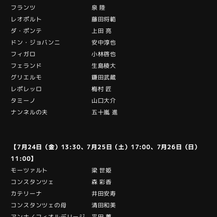
フランツ 泉 陸
レオポルト 藤田将範
ダ・ポンテ 上田 亮
ドン・ジョバンニ 安中淳也
フィガロ 小林啓也
フェランド 生島稜大
グリエルモ 鎌田武蔵
レポレッロ 梅村 匠
タミーノ 山口大介
ナンネルの夫 五十嵐 進
【7月24日（金）13:30、7月25日（土）17:00、7月26日（日）
11:00】
モーツァルト 梁 世姫
コンスタンツェ 森 彩香
カテリーナ 井田安寿
コンスタンツェの母 清田和美
アンナ／フィオルデリージ 平田 薫